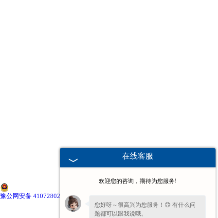
南京本田减震器
南京中华减震器
南京奇瑞减震器
南京比亚迪减震器
南京三菱减震器
南京江淮减震器
在线客服
南京传祺减震器
欢迎您的咨询，期待为您服务!
南京吉利减震器
豫公网安备 41072802000674号
您好呀～很高兴为您服务！😊 有什么问
题都可以跟我说哦。
南京通用减震器