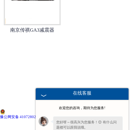
南京本田减震器
南京中华减震器
南京传祺GA3减震器
南京奇瑞减震器
南京比亚迪减震器
南京三菱减震器
南京江淮减震器
在线客服
南京传祺减震器
欢迎您的咨询，期待为您服务!
南京吉利减震器
豫公网安备 41072802000674号
您好呀～很高兴为您服务！😊 有什么问
题都可以跟我说哦。
南京通用减震器