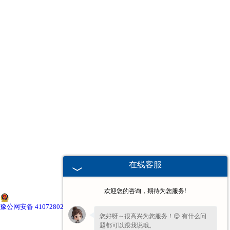
南京本田减震器
南京中华减震器
南京奇瑞减震器
南京比亚迪减震器
南京三菱减震器
南京江淮减震器
在线客服
南京传祺减震器
欢迎您的咨询，期待为您服务!
南京吉利减震器
豫公网安备 41072802000674号
您好呀～很高兴为您服务！😊 有什么问
题都可以跟我说哦。
南京通用减震器