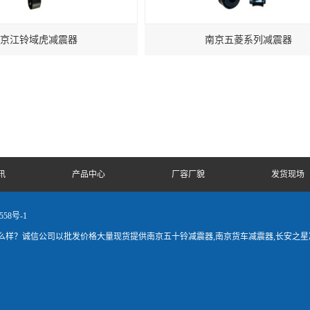
京江铃域虎减震器
南京五菱系列减震器
讯
产品中心
厂容厂貌
发货现场
558号-1
样？诚信公司以批发价格大量现货提供南京五十铃减震器,南京货车减震器,长安之星