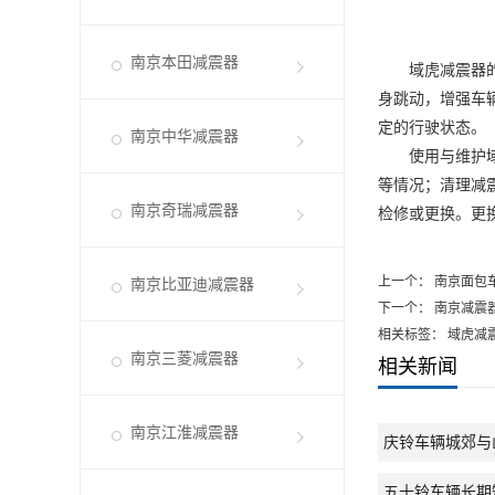
南京本田减震器
域虎减震器的适
身跳动，增强车
定的行驶状态。
南京中华减震器
使用与维护域虎
等情况；清理减
南京奇瑞减震器
检修或更换。更
上一个：
南京面包
南京比亚迪减震器
下一个：
南京减震
相关标签： 域虎减
南京三菱减震器
相关新闻
南京江淮减震器
庆铃车辆城郊与
五十铃车辆长期