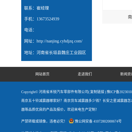
联系：崔经理
南
手机：13673524939
电话：
网址：
http://nanjing.cyhdjzq.com/
地址：河南省长垣县魏庄工业园区
网站首页
走进我们
新闻资
Copyright© 河南省禾锐汽车零部件有限公司(
复制链接
)
豫ICP备2023010
南京五十铃减震器哪家好？南京货车减震器多少钱？长安之星减震器怎么
器等品质优良的产品及报价，欢迎来电生产定制！
严禁转载或镜像，违者必究！
豫公网安备 41072802000674号