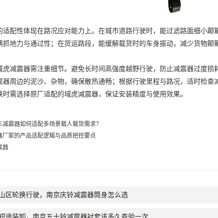
配性体现在路况应对能力上。在城市道路行驶时，能过滤路面细小颠簸
辆抓地力与通过性；在货运路段，能缓解载货时的车身振动，减少货物颠
减震器需注重细节。避免长时间高强度越野行驶，防止减震器过度损耗
震器周边的泥沙、杂物，确保散热通畅；根据行驶里程与路况，适时检查
换时需选择原厂适配的域虎减震器，保证安装精度与使用效果。
车减震器如何适配多场景载人载货需求？
器厂家的产品适配逻辑与品质把控要点
震器
山区轮换行驶，南京庆铃减震器筒身怎么选
短途装卸，南京五十铃减震器衬套该多久查验一次