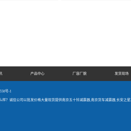
讯
产品中心
厂容厂貌
发货现场
558号-1
样？诚信公司以批发价格大量现货提供南京五十铃减震器,南京货车减震器,长安之星