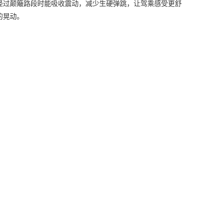
过颠簸路段时能吸收震动，减少生硬弹跳，让驾乘感受更舒
的晃动。