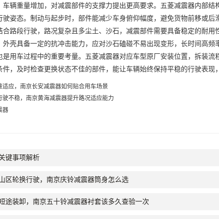
辆重量增加，对减震部件的支撑力提出更高要求。五菱减震器内部结构
行驶姿态。制动与起步时，部件能减少车身俯仰幅度，避免货物前移或后
路段行驶，路况复杂且多尘土、沙石，减震部件需要具备稳定的耐用性
。外壳具备一定的抗冲击能力，应对沙石磕碰不易出现变形，长时间高频
用车过程中的重要考量。五菱减震器对应车型原厂安装位置，拆装流程
条件，及时检查更换状态不佳的部件，能让车辆始终保持平稳的行驶表现
难适应，南京长安减震器如何贴合用车场景
行驶不稳，南京黄海减震器提升路况适应能力
震器
关键事项解析
山区轮换行驶，南京庆铃减震器筒身怎么选
短途装卸，南京五十铃减震器衬套该多久查验一次