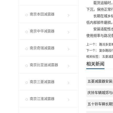
载货运输时，车
下沉，保持正常
南京本田减震器
长期在城乡结合
低内部部件磨损
安装适配性也是
南京中华减震器
使用频率与路况
上一个：
路况多变
南京奇瑞减震器
下一个：
复杂路段
相关标签： 五菱减
相关新闻
南京比亚迪减震器
五菱减震器安装
南京三菱减震器
庆铃车辆城郊与
南京江淮减震器
五十铃车辆长期