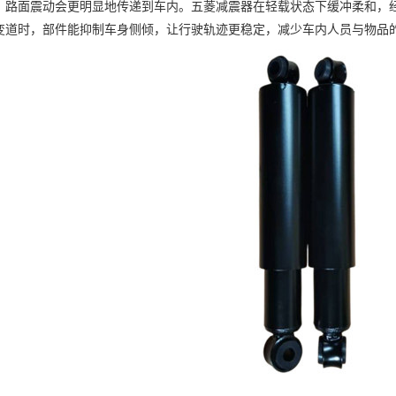
面震动会更明显地传递到车内。五菱减震器在轻载状态下缓冲柔和，经
变道时，部件能抑制车身侧倾，让行驶轨迹更稳定，减少车内人员与物品