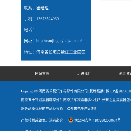
联系：崔经理
手机：13673524939
电话：
网址：
http://nanjing.cyhdjzq.com/
地址：河南省长垣县魏庄工业园区
网站首页
走进我们
新闻资
Copyright© 河南省禾锐汽车零部件有限公司(
复制链接
)
豫ICP备2023010
南京五十铃减震器哪家好？南京货车减震器多少钱？长安之星减震器怎么
器等品质优良的产品及报价，欢迎来电生产定制！
严禁转载或镜像，违者必究！
豫公网安备 41072802000674号