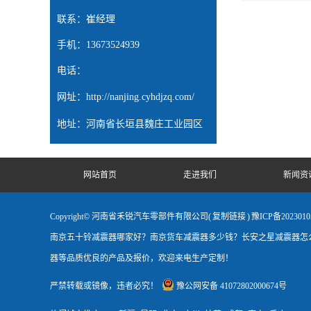
联系：崔经理
手机：13673524939
电话：
网址：
http://nanjing.cyhdjzq.com/
地址：河南省长垣县魏庄工业园区
网站首页
走进我们
新闻资
Copyright© 河南省禾锐汽车零部件有限公司(
复制链接
)
豫ICP备2023010
南京五十铃减震器哪家好？南京货车减震器多少钱？长安之星减震器怎么
器等品质优良的产品及报价，欢迎来电生产定制！
严禁转载或镜像，违者必究！
豫公网安备 41072802000674号