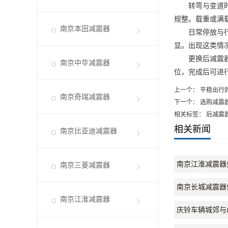
转弯与变道时，
规整。载重或满
南京本田减震器
日常停放与行驶
显。出现这类情
更换后减震器时
南京中华减震器
位，完成后可进
上一个：
平稳出行
南京奇瑞减震器
下一个：
选购减震
相关标签： 后减震
相关新闻
南京比亚迪减震器
南京江淮减震器
南京三菱减震器
南京长城减震器
南京江淮减震器
庆铃车辆城郊与