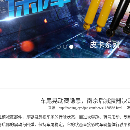
Previous slide
Next slide
车尾晃动藏隐患，南京后减震器决
来源：
http://nanjing.cyhdjzq.com/news1150566.html
发
减震部件，却容易忽视车尾的行驶状态，而过坎弹跳、转弯甩动、制动
身后部的震动与回弹，保持车尾稳定，它的状态直接影响车辆整体行驶平