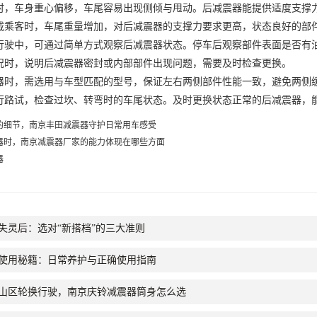
车身重心偏移，车尾容易出现侧倾与甩动。后减震器能提供适度支撑力
载乘客时，车尾重量增加，对后减震器的支撑力要求更高，状态良好的部
中，可通过简单方式观察后减震器状态。停车后观察部件表面是否有油
况时，说明后减震器密封或内部部件出现问题，需要及时检查更换。
，需选用与车型匹配的型号，保证左右两侧部件性能一致，避免两侧缓
行路试，检查过坎、转弯时的车尾状态。及时更换状态正常的后减震器，
的细节，南京丰田减震器守护日常用车感受
器时，南京减震器厂家的能力体现在哪些方面
器
失灵后：选对“新搭档”的三大准则
使用秘籍：日常养护与正确使用指南
山区轮换行驶，南京庆铃减震器筒身怎么选