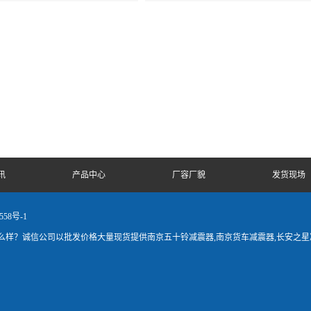
讯
产品中心
厂容厂貌
发货现场
558号-1
样？诚信公司以批发价格大量现货提供南京五十铃减震器,南京货车减震器,长安之星