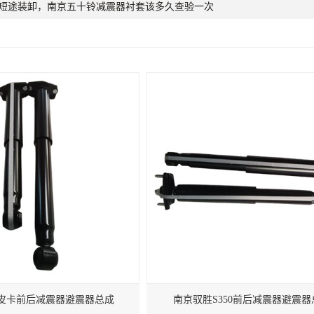
短途装卸，南京五十铃减震器衬套该多久查验一次
0皮卡前后减震器避震器总成
南京驭胜S350前后减震器避震器