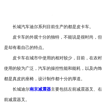
南京本田减震器
南京中华减震器
长城汽车迪尔系列目前生产的都是皮卡车。
南京奇瑞减震器
皮卡车的外观十分的独特，不能说是很时尚，但
南京比亚迪减震器
是却有着自己的特点。
南京三菱减震器
皮卡车在城市中使用的相对较少，目前，在农村
使用的较为广泛，汽车的操控性能和能耗，以及内饰
南京江淮减震器
都是真皮的座椅，设计制作都十分的厚道。
南京传祺减震器
长城迪尔
南京减震器
主要包括左前减震器叉、右
南京吉利减震器
前减震器叉。
南京通用减震器