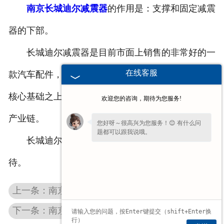
南京长城迪尔减震器
的作用是：支撑和固定减震
南京众泰减震器
器的下部。
南京丰田减震器
长城迪尔减震器是目前市面上销售的非常好的一
在线客服
南京重型车减震器
款汽车配件，是在汽配标准化的大数据以及云平台的
核心基础之上，打造出的全新的长城汽车迪尔电商的
欢迎您的咨询，期待为您服务!
南京五十铃系列
产业链。
您好呀～很高兴为您服务！😊 有什么问
题都可以跟我说哦。
长城迪尔减震器的爆发式销售量十分的值得期
待。
上一条：南京长城风骏3减震器
下一条：南京长城风骏5减震器